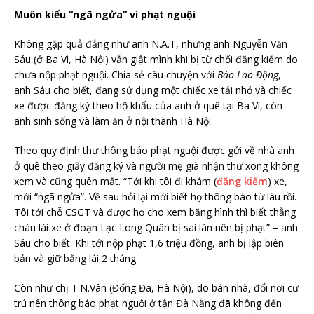
Muôn kiểu “ngã ngửa” vì phạt nguội
Không gặp quả đắng như anh N.A.T, nhưng anh Nguyễn Văn
Sáu (ở Ba Vì, Hà Nội) vẫn giật mình khi bị từ chối đăng kiểm do
chưa nộp phạt nguội. Chia sẻ câu chuyện với
Báo Lao Động
,
anh Sáu cho biết, đang sử dụng một chiếc xe tải nhỏ và chiếc
xe được đăng ký theo hộ khẩu của anh ở quê tại Ba Vì, còn
anh sinh sống và làm ăn ở nội thành Hà Nội.
Theo quy định thư thông báo phạt nguội được gửi về nhà anh
ở quê theo giấy đăng ký và người mẹ già nhận thư xong không
xem và cũng quên mất. “Tới khi tôi đi khám (
đăng kiểm
) xe,
mới “ngã ngửa”. Về sau hỏi lại mới biết họ thông báo từ lâu rồi.
Tôi tới chỗ CSGT và được họ cho xem băng hình thì biết thằng
cháu lái xe ở đoạn Lạc Long Quân bị sai làn nên bị phạt” – anh
Sáu cho biết. Khi tới nộp phạt 1,6 triệu đồng, anh bị lập biên
bản và giữ bằng lái 2 tháng.
Còn như chị T.N.Vân (Đống Đa, Hà Nội), do bán nhà, đổi nơi cư
trú nên thông báo phạt nguội ở tận Đà Nẵng đã không đến