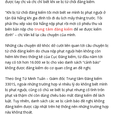
được tay chị và chị chỉ biết khi xe bị từ chối đăng kiểm.
“Khi bị từ chối đăng kiểm tôi mới biết xe mình bị phạt nguội ở
tận Đà Nẵng khi gia đình tôi đi du lịch mấy tháng trước. Tôi
phải thu xếp vào Đà Nẵng nộp phạt rồi mới có phiếu thu và
biên bản nộp cho
trung tâm đăng kiểm
để xe được kiểm
định” – chị Vân kể lại câu chuyện của mình.
Những câu chuyện dở khóc dở cười liên quan tới câu chuyện bị
từ chối đăng kiểm do chưa nộp phạt nguội hiện không còn
hiếm khi theo thống kê của Cục Đăng kiểm, từ đầu năm tới
nay có tới hơn 16.000 xe bị cho vào danh sách “cảnh báo”
không được đăng kiểm do cơ quan công an đề nghị.
Theo ông Từ Minh Tuấn – Giám đốc Trung tâm Đăng kiểm
3301S, ngoài những trường hợp vì nhiều lý do không biết mình
bị phạt nguội, cũng có chủ xe biết bị phạt nhưng cố tình trốn
phạt và thậm chí còn dùng chiêu báo mất đăng kiểm để lách
luật. Tuy nhiên, danh sách các xe bị cảnh báo đề nghị không
đăng kiểm được cập nhật trên hệ thống nên những trường hợp
này không thoát.