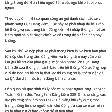
tăng, trong đó khá nhiều người tỏ ra bất ngờ khi biết bị phạt
nguội.
Theo quy định, khi cơ quan công an gửi danh sách các xe vi
phạm sang Cục Đăng kiểm, Cục này sẽ phải nhập dữ liệu vào
hệ thống và các trung tâm đăng kiểm khi nhập thông tin về xe
kiểm định sẽ biết được chiếc xe có trong diện cảnh báo hay
không.
Sau khi chủ xe nộp phạt sẽ phải mang biên lai và biên bản phạt
tới nộp cho trung tâm đăng kiểm và trung tâm này vừa phải
lưu giữ hồ sơ vừa phải gửi lại một bản photo lên Cục Đăng
kiểm để xoá thông tin cảnh báo trên hệ thống. “Có trường hợp
vì lý do nào đó hồ sơ bị thất lạc thì chúng tôi lại thêm việc để
xử lý”, đại diện một trạm đăng kiểm chia sẻ.
Liên quan tới quy trình xử lý các xe bị phạt nguội, ông Từ Minh
Tuấn – Giám đốc Trung tâm Đăng kiểm 3301S – cho rằng, các
địa phương nên làm như CSGT Đà Nẵng khi xây dựng một
trang thông tin cho người dân chủ động tra cứu xem xe mình
có bị phạt nguội hay không để đi nộp phạt.