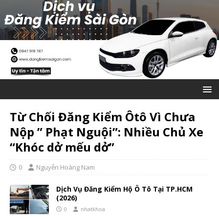
Từ Chối Đăng Kiểm Ôtô Vì Chưa
Nộp ” Phạt Nguội”: Nhiều Chủ Xe
“Khóc dở mếu dở”
0
Nguyễn Hoàng Nam
Dịch Vụ Đăng Kiểm Hộ Ô Tô Tại TP.HCM
(2026)
0
nhatkhoa